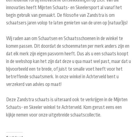
een leidende rol bij innovatieve ontwikkelingen op zich. Van die
innovaties heeft Mijnten Schaats- en Skeelersport al vanaf het
begin gebruik van gemaakt. De filosofie van Zandstra is om
schaatsers jaren volop te laten genieten van de uren op (natuur)ijs!
Wij raden aan om Schaatsen en Schaatsschoenen in de winkel te
komen passen. Dit doordat de schoenmaten per merk anders zijn en
dat elk merk zijn eigen pasvorm heeft. Dus als u een schaats koopt
in de webshop kan het zijn dat deze u qua maat wel past, maar dat u
bijvoorbeeld een te brede, of juist te smalle voet heeft voor het
betreffende schaatsmerk. In onze winkel in Achterveld bent u
verzekerd van advies op maat!
Deze Zandstra schaats is uiteraard ook te verkrijgen in de Mijnten
Schaats- en Skeeler winkel te Achterveld. Kom gerust eens een
kijkje nemen voor onze uitgebreide schaatscollectie.