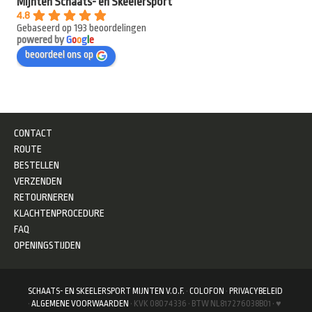
Mijnten Schaats- en Skeelersport
4.8
Gebaseerd op 193 beoordelingen
powered by
G
o
o
g
l
e
beoordeel ons op
CONTACT
ROUTE
BESTELLEN
VERZENDEN
RETOURNEREN
KLACHTENPROCEDURE
FAQ
OPENINGSTIJDEN
SCHAATS- EN SKEELERSPORT MIJNTEN V.O.F.
·
COLOFON
·
PRIVACYBELEID
·
ALGEMENE VOORWAARDEN
· KVK 08074336 · BTW NL817276038B01 · ♥