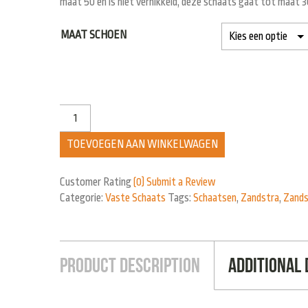
maat 50 en is niet vernikkeld, deze schaats gaat tot maat 36
MAAT SCHOEN
TOEVOEGEN AAN WINKELWAGEN
Customer Rating
(0)
Submit a Review
Categorie:
Vaste Schaats
Tags:
Schaatsen
,
Zandstra
,
Zands
Product Description
Additional 