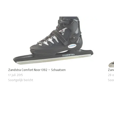
Zandstra Comfort Noor 1392 – Schaatsen
Zand
17 juli 2015
28 o
Soortgelijk bericht
Soor