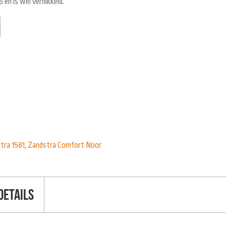
 en is wel vernikkeld.
tra 1581
,
Zandstra Comfort Noor
Details