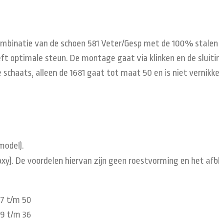
ombinatie van de schoen 581 Veter/Gesp met de 100% stalen 
ft optimale steun. De montage gaat via klinken en de sluiti
 schaats, alleen de 1681 gaat tot maat 50 en is niet vernikk
model).
y). De voordelen hiervan zijn geen roestvorming en het afbl
37 t/m 50
29 t/m 36