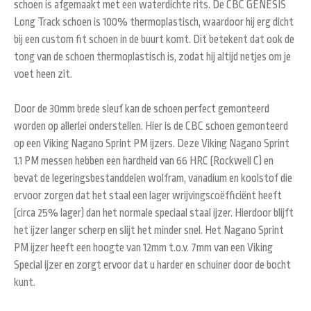
schoen is afgemaakt met een waterdichte rits. De CBC GENESIS
Long Track schoen is 100% thermoplastisch, waardoor hij erg dicht
bij een custom fit schoen in de buurt komt. Dit betekent dat ook de
tong van de schoen thermoplastisch is, zodat hij altijd netjes om je
voet heen zit.
Door de 30mm brede sleuf kan de schoen perfect gemonteerd
worden op allerlei onderstellen. Hier is de CBC schoen gemonteerd
op een Viking Nagano Sprint PM ijzers. Deze Viking Nagano Sprint
1.1 PM messen hebben een hardheid van 66 HRC (Rockwell C) en
bevat de legeringsbestanddelen wolfram, vanadium en koolstof die
ervoor zorgen dat het staal een lager wrijvingscoëfficiënt heeft
(circa 25% lager) dan het normale speciaal staal ijzer. Hierdoor blijft
het ijzer langer scherp en slijt het minder snel. Het Nagano Sprint
PM ijzer heeft een hoogte van 12mm t.o.v. 7mm van een Viking
Special ijzer en zorgt ervoor dat u harder en schuiner door de bocht
kunt.